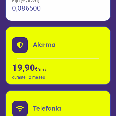
Fijo (€/kWh)
0,086500
Alarma
19,90
€
/mes
durante 12 meses
Telefonía