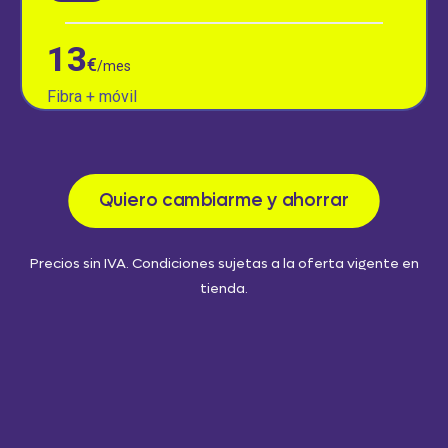
13
€
/mes
Fibra + móvil
Quiero cambiarme y ahorrar
Precios sin IVA. Condiciones sujetas a la oferta vigente en
tienda.