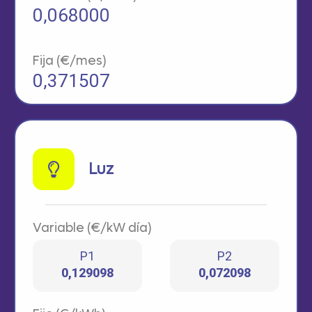
0,068000
Fija (€/mes)
0,371507
Luz
Variable (€/kW día)
P1
P2
0,129098
0,072098