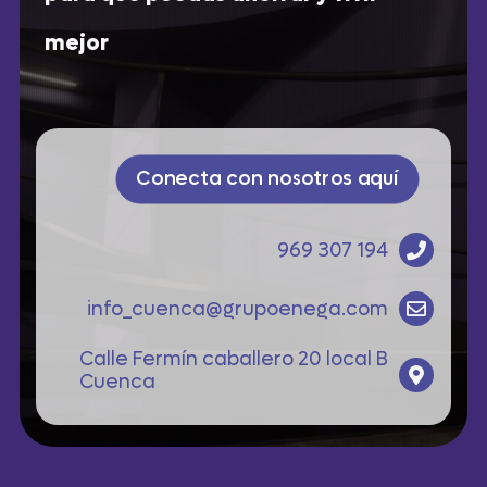
mejor
Conecta con nosotros aquí
969 307 194
info_cuenca@grupoenega.com
Calle Fermín caballero 20 local B
Cuenca