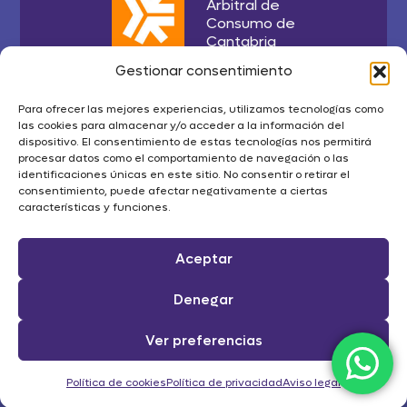
Arbitral de
Consumo de
Cantabria
Gestionar consentimiento
¿Conectamos?
Para ofrecer las mejores experiencias, utilizamos tecnologías como
las cookies para almacenar y/o acceder a la información del
dispositivo. El consentimiento de estas tecnologías nos permitirá
procesar datos como el comportamiento de navegación o las
info@grupoenega.com
identificaciones únicas en este sitio. No consentir o retirar el
consentimiento, puede afectar negativamente a ciertas
características y funciones.
942 303 537
Calle Floranes Nº 21,
Aceptar
39010 Santander
Cantabria
Denegar
Ver preferencias
Política de cookies
Política de privacidad
Aviso legal