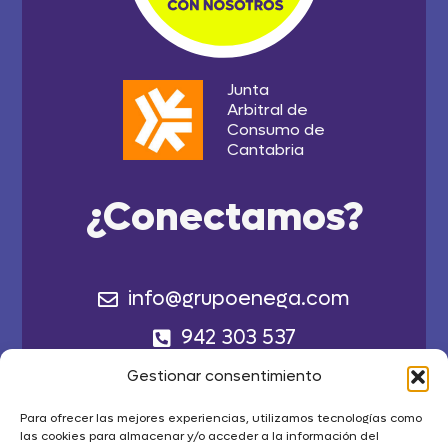
Junta
Arbitral de
Consumo de
Cantabria
¿Conectamos?
info@grupoenega.com
942 303 537
Calle Floranes Nº 21,
Gestionar consentimiento
39010 Santander
Para ofrecer las mejores experiencias, utilizamos tecnologías como
Cantabria
las cookies para almacenar y/o acceder a la información del